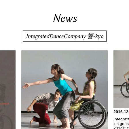
News
IntegratedDanceCompany 響-kyo
2016.12
Integr
les g
2014